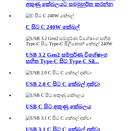
අකුණු කේබලයට සමමුහුර්ත කරන්න
C සිට C 240W කේබල්
USB 3.2 Gen2 සම්පූර්ණ විශේෂාංග
සහිත Type-C සිට Type-C Sil...
USB 2.0 C සිට C කේබල් දක්වා
USB C සිට අකුණු කේබලය
USB 3.1 C සිට C කේබල් දක්වා