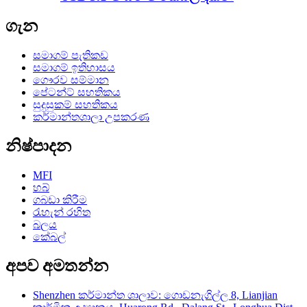
ගැන
සමාගම් පැතිකඩ
සමාගම් ඉතිහාසය
ගෞරව සම්මාන
පේටන්ට් සහතිකය
සුදුසුකම් සහතිකය
කර්මාන්තශාලා උපකරණ
නිෂ්පාදන
MFI
හබ්
ගබඩා කිරීම
රැහැන් රහිත
බලය
කේබල්
අපව අමතන්න
Shenzhen කර්මාන්ත ශාලාව: ගොඩනැගිල්ල 8, Lianjian