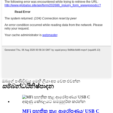
ඔබගේ පණිවිඩය මෙහි ලියා අප වෙත එවන්න
සම්බන්ධයි
නිෂ්පාදන
MFi සහතික කළ ආරෝපණය/ USB C