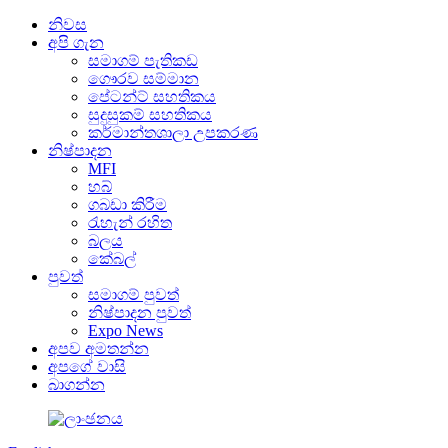
නිවස
අපි ගැන
සමාගම් පැතිකඩ
ගෞරව සම්මාන
පේටන්ට් සහතිකය
සුදුසුකම් සහතිකය
කර්මාන්තශාලා උපකරණ
නිෂ්පාදන
MFI
හබ්
ගබඩා කිරීම
රැහැන් රහිත
බලය
කේබල්
පුවත්
සමාගම් පුවත්
නිෂ්පාදන පුවත්
Expo News
අපව අමතන්න
අපගේ වාසි
බාගන්න