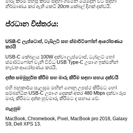
මාරු කිරීම පහසු කිරීම සඳහා ගමනේ යෙදෙන විට සඳහා
නිර්මාණය කර ඇති කෙටි 20cm කේබල් දිගක් දක්වයි.
ප්රධාන විස්තරය:
USB-C ලැප්ටොප්, ටැබ්ලට් සහ ස්මාර්ට්ෆෝන් ආරෝපණය
කරයි
USB-C කේබලය 100W දක්වා ලැප්ටොප්, ටැබ්ලට් හෝ
ස්මාර්ට්ෆෝන් වැනි විවිධ USB Type-C උපාංග ඉක්මනින්
නැවත ආරෝපණය කරයි.
දත්ත සමමුහුර්ත කිරීම සහ මාරු කිරීම සඳහා සහය දක්වයි
එහි බහුකාර්ය සැලසුම මඟින් ගොනු උපස්ථ කිරීමට හෝ
සම්බන්ධිත USB-C උපාංග දෙකක් අතර 480 Mbps දක්වා රූප
මාරු කිරීමට දත්ත හුවමාරු කිරීමට ද සහාය වේ.
ගැළපුම
MacBook, Chromebook, Pixel, MacBook pro 2018, Galaxy
S9, Dell XPS 13.