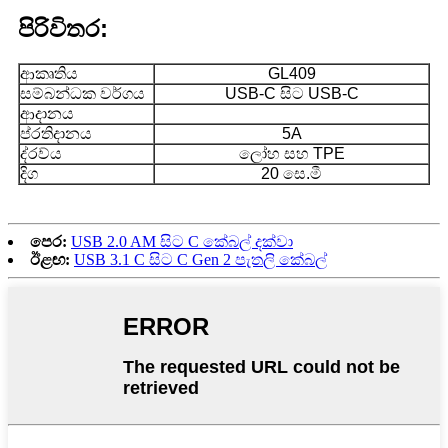
පිරිවිතර:
ආකෘතිය
GL409
සම්බන්ධක වර්ගය
USB-C සිට USB-C
ආදානය
ප්රතිදානය
5A
ද්රව්ය
ලෝහ සහ TPE
දිග
20 සෙ.මී
පෙර:
USB 2.0 AM සිට C කේබල් දක්වා
ඊළඟ:
USB 3.1 C සිට C Gen 2 පැතලි කේබල්