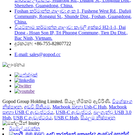
කාර්මික උද්‍යානය, Huarong Rd., Dalang St., Longhua Dist.,
Shenzhen, Guangdong, China.
Foshan කර්මාන්ත ශාලාව: අංක 1, Fusheng West Rd., Dafuji
Community, Ronggui St., Shunde Dist., Foshan, Guangdong,
China.
වියට්නාම කර්මාන්ත ශාලාව: කැබලි අක්ෂර H2-1-1, Dai
Dong - Hoan Son IP, Tri Phuong Commune, Tien Du Dist.,
Bac Ninh, Vietnam.
දුරකථන: +86-755-82807722
E-mail: sales@gopod.cc
Gopod Group Holding Limited. සියලු හිමිකම් ඇවිරිණි.
විශේෂාංග
නිෂ්පාදන
,
අඩවි සිතියම
,
Macbook සඳහා Usb-C Hub
,
Macbook
සඳහා USB C ඇඩැප්ටරය
,
USB-C ඇඩැප්ටර
,
බලගැන්වූ USB 3.0
Hub
,
USB C ඇඩැප්ටරය
,
USB C Hub
,
සියලුම නිෂ්පාදන
ඊමේල් යවන්න
ඇඩෙල් සෙන්ග්