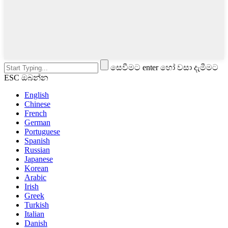
සෙවීමට enter හෝ වසා දැමීමට
ESC ඔබන්න
English
Chinese
French
German
Portuguese
Spanish
Russian
Japanese
Korean
Arabic
Irish
Greek
Turkish
Italian
Danish