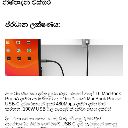
නිෂ්පාදන විස්තර
ප්රධාන ලක්ෂණය:
ආරෝපණය සහ දත්ත හුවමාරුව: ඔබගේ අඟල් 16 MacBook
Pro 5A දක්වා ආරක්ෂිතව ආරෝපණය කර MacBook Pro සහ
USB-C දුරකථනයක් අතර 480Mbps දක්වා දත්ත මාරු
කරන්න. 100W USB බල සැපයුමක් දක්වා සහය දක්වයි
දිග: එහා මෙහා ගෙන යා හැකි බැටරි ඇසුරුම්වලින්
ආරෝපණය කිරීම හෝ ඔබේ USB C දෘඪ තැටියෙන් ගොනු