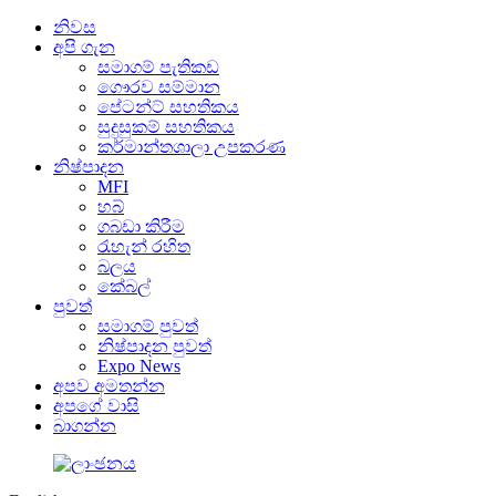
නිවස
අපි ගැන
සමාගම් පැතිකඩ
ගෞරව සම්මාන
පේටන්ට් සහතිකය
සුදුසුකම් සහතිකය
කර්මාන්තශාලා උපකරණ
නිෂ්පාදන
MFI
හබ්
ගබඩා කිරීම
රැහැන් රහිත
බලය
කේබල්
පුවත්
සමාගම් පුවත්
නිෂ්පාදන පුවත්
Expo News
අපව අමතන්න
අපගේ වාසි
බාගන්න