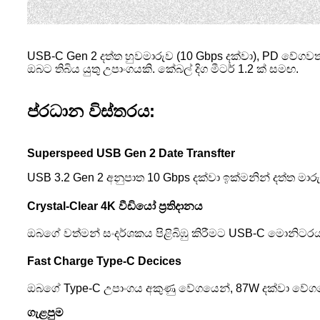
USB-C Gen 2 දත්ත හුවමාරුව (10 Gbps දක්වා), PD වේග
ඔබට තිබිය යුතු උපාංගයකි. කේබල් දිග මීටර් 1.2 ක් සමඟ.
ප්රධාන විස්තරය:
Superspeed USB Gen 2 Date Transfter
USB 3.2 Gen 2 අනුපාත 10 Gbps දක්වා ඉක්මනින් දත්ත ම
Crystal-Clear 4K වීඩියෝ ප්‍රතිදානය
ඔබගේ වත්මන් සංදර්ශකය පිළිබිඹු කිරීමට USB-C මොනිටරයක්
Fast Charge Type-C Decices
ඔබගේ Type-C උපාංගය අකුණු වේගයෙන්, 87W දක්වා වේ
ගැළපුම