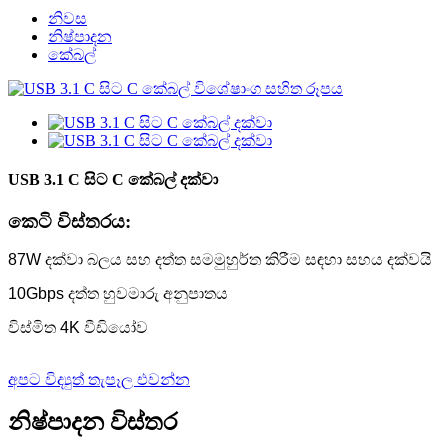
නිවස
නිෂ්පාදන
කේබල්
USB 3.1 C සිට C කේබල් දක්වා
කෙටි විස්තරය:
87W දක්වා බලය සහ දත්ත සමමුහුර්ත කිරීම සඳහා සහය දක්වයි
10Gbps දත්ත හුවමාරු අනුපාතය
විස්මිත 4K වීඩියෝව
අපට විද්‍යුත් තැපෑල එවන්න
නිෂ්පාදන විස්තර