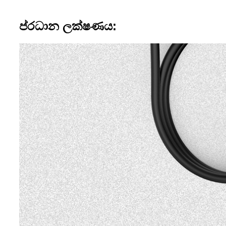
ප්රධාන ලක්ෂණය: