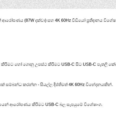
වත් ආරෝපණය (87W දක්වා) සහ 4K 60Hz වීඩියෝ ප්‍රතිදානය විශ
ාරු කිරීමට හෝ ගොනු උපස්ථ කිරීමට USB-C සිට USB-C පැතලි ක
 ​​සම්බන්ධ කරන්න - සියල්ල දීප්තිමත් 4K 60Hz විභේදනයකින්.
ගයෙන් ආරෝපණය කිරීමට USB-C බල සැපයුමේ විශේෂාංග.