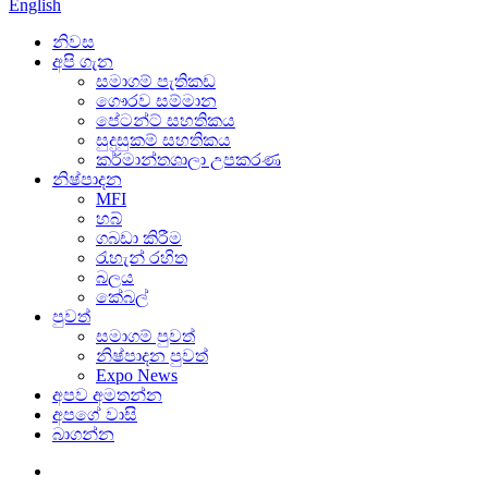
English
නිවස
අපි ගැන
සමාගම් පැතිකඩ
ගෞරව සම්මාන
පේටන්ට් සහතිකය
සුදුසුකම් සහතිකය
කර්මාන්තශාලා උපකරණ
නිෂ්පාදන
MFI
හබ්
ගබඩා කිරීම
රැහැන් රහිත
බලය
කේබල්
පුවත්
සමාගම් පුවත්
නිෂ්පාදන පුවත්
Expo News
අපව අමතන්න
අපගේ වාසි
බාගන්න