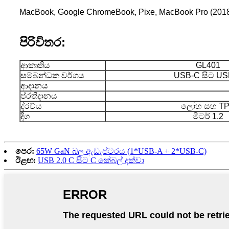
MacBook, Google ChromeBook, Pixe, MacBook Pro (2018
පිරිවිතර:
ආකෘතිය
GL401
සම්බන්ධක වර්ගය
USB-C සිට US
ආදානය
ප්රතිදානය
ද්රව්ය
ලෝහ සහ T
දිග
මීටර් 1.2
පෙර:
65W GaN බල ඇඩැප්ටරය (1*USB-A + 2*USB-C)
ඊළඟ:
USB 2.0 C සිට C කේබල් දක්වා