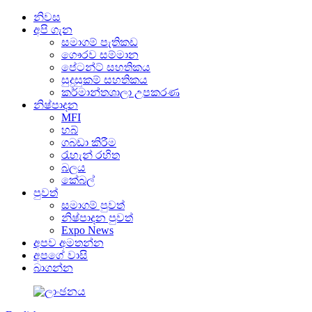
නිවස
අපි ගැන
සමාගම් පැතිකඩ
ගෞරව සම්මාන
පේටන්ට් සහතිකය
සුදුසුකම් සහතිකය
කර්මාන්තශාලා උපකරණ
නිෂ්පාදන
MFI
හබ්
ගබඩා කිරීම
රැහැන් රහිත
බලය
කේබල්
පුවත්
සමාගම් පුවත්
නිෂ්පාදන පුවත්
Expo News
අපව අමතන්න
අපගේ වාසි
බාගන්න