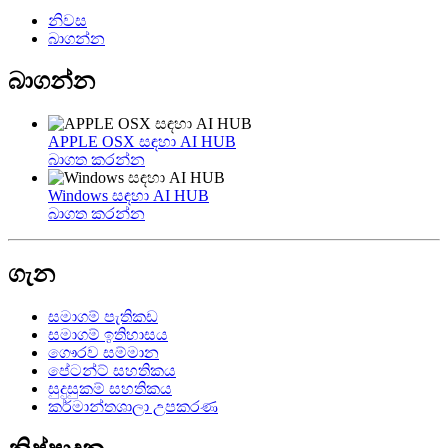
නිවස
බාගන්න
බාගන්න
APPLE OSX සඳහා AI HUB
බාගත කරන්න
Windows සඳහා AI HUB
බාගත කරන්න
ගැන
සමාගම් පැතිකඩ
සමාගම් ඉතිහාසය
ගෞරව සම්මාන
පේටන්ට් සහතිකය
සුදුසුකම් සහතිකය
කර්මාන්තශාලා උපකරණ