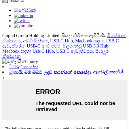
Gopod Group Holding Limited. සියලු හිමිකම් ඇවිරිණි.
විශේෂාංග
නිෂ්පාදන
,
අඩවි සිතියම
,
USB C Hub
,
Macbook සඳහා USB C
ඇඩැප්ටරය
,
USB-C ඇඩැප්ටර
,
බලගැන්වූ USB 3.0 Hub
,
Macbook සඳහා Usb-C Hub
,
USB C ඇඩැප්ටරය
,
සියලුම
නිෂ්පාදන
ඊමේල් යවන්න
ඇඩෙල් සෙන්ග්
x