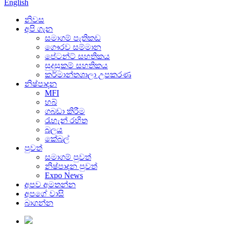
English
නිවස
අපි ගැන
සමාගම් පැතිකඩ
ගෞරව සම්මාන
පේටන්ට් සහතිකය
සුදුසුකම් සහතිකය
කර්මාන්තශාලා උපකරණ
නිෂ්පාදන
MFI
හබ්
ගබඩා කිරීම
රැහැන් රහිත
බලය
කේබල්
පුවත්
සමාගම් පුවත්
නිෂ්පාදන පුවත්
Expo News
අපව අමතන්න
අපගේ වාසි
බාගන්න