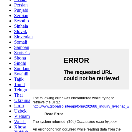
Persian
Punjabi
Serbian
Sesotho
Sinhala
Slovak
Slovenian
Somali
Samoan
Scots Gaelic
Shona
Sindhi
Sundanese
Swahili
Tajik
Tamil
Telugu
Thai
Ukrainian
Urdu
Uzbek
Vietnamese
Welsh
Xhosa