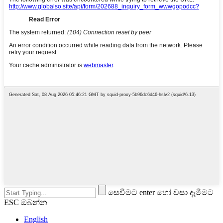
සෙවීමට enter හෝ වසා දැමීමට
ESC ඔබන්න
English