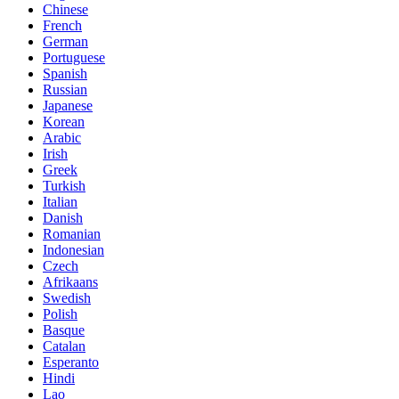
Chinese
French
German
Portuguese
Spanish
Russian
Japanese
Korean
Arabic
Irish
Greek
Turkish
Italian
Danish
Romanian
Indonesian
Czech
Afrikaans
Swedish
Polish
Basque
Catalan
Esperanto
Hindi
Lao