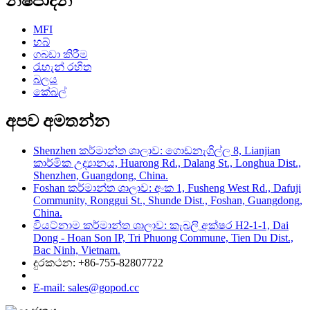
නිෂ්පාදන
MFI
හබ්
ගබඩා කිරීම
රැහැන් රහිත
බලය
කේබල්
අපව අමතන්න
Shenzhen කර්මාන්ත ශාලාව: ගොඩනැගිල්ල 8, Lianjian
කාර්මික උද්‍යානය, Huarong Rd., Dalang St., Longhua Dist.,
Shenzhen, Guangdong, China.
Foshan කර්මාන්ත ශාලාව: අංක 1, Fusheng West Rd., Dafuji
Community, Ronggui St., Shunde Dist., Foshan, Guangdong,
China.
වියට්නාම කර්මාන්ත ශාලාව: කැබලි අක්ෂර H2-1-1, Dai
Dong - Hoan Son IP, Tri Phuong Commune, Tien Du Dist.,
Bac Ninh, Vietnam.
දුරකථන: +86-755-82807722
E-mail: sales@gopod.cc