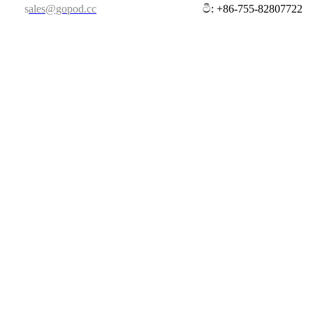
s
ales@gopod.cc
ටී: +86-755-82807722