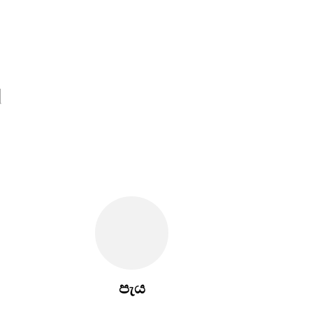
d
පැය