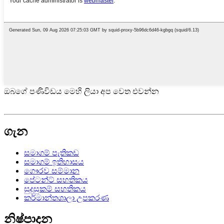
ඔබගේ පණිවිඩය මෙහි ලියා අප වෙත එවන්න
ගැන
සමාගම් පැතිකඩ
සමාගම් ඉතිහාසය
ගෞරව සම්මාන
පේටන්ට් සහතිකය
සුදුසුකම් සහතිකය
කර්මාන්තශාලා උපකරණ
නිෂ්පාදන