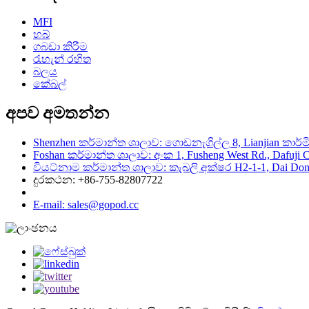
MFI
හබ්
ගබඩා කිරීම
රැහැන් රහිත
බලය
කේබල්
අපව අමතන්න
Shenzhen කර්මාන්ත ශාලාව: ගොඩනැගිල්ල 8, Lianjian කාර්මික 
Foshan කර්මාන්ත ශාලාව: අංක 1, Fusheng West Rd., Dafuji Co
වියට්නාම කර්මාන්ත ශාලාව: කැබලි අක්ෂර H2-1-1, Dai Dong -
දුරකථන: +86-755-82807722
E-mail: sales@gopod.cc