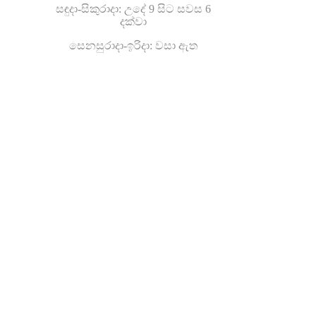
සඳුදා-සිකුරාදා: උදේ 9 සිට සවස 6
දක්වා
සෙනසුරාදා-ඉරිදා: වසා ඇත