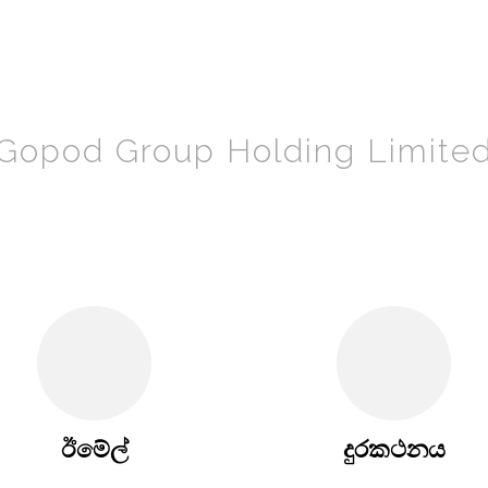
Gopod Group Holding Limite
ඊමේල්
දුරකථනය