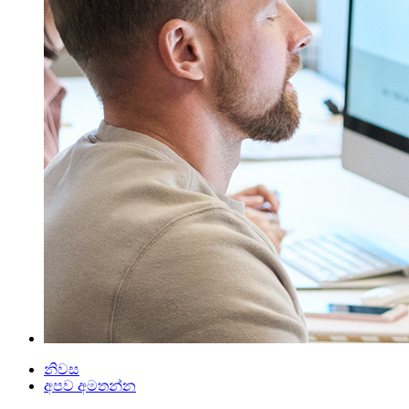
නිවස
අපව අමතන්න