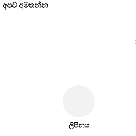
අපව අමතන්න
ලිපිනය