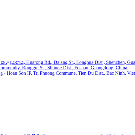
උද්‍යානය, Huarong Rd., Dalang St., Longhua Dist., Shenzhen, Gua
mmunity, Ronggui St., Shunde Dist., Foshan, Guangdong, China.
 Hoan Son IP, Tri Phuong Commune, Tien Du Dist., Bac Ninh, Vie