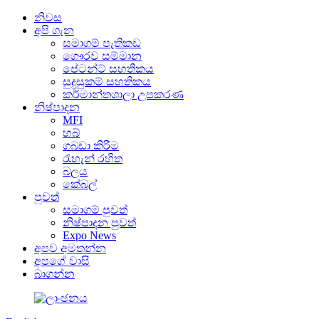
නිවස
අපි ගැන
සමාගම් පැතිකඩ
ගෞරව සම්මාන
පේටන්ට් සහතිකය
සුදුසුකම් සහතිකය
කර්මාන්තශාලා උපකරණ
නිෂ්පාදන
MFI
හබ්
ගබඩා කිරීම
රැහැන් රහිත
බලය
කේබල්
පුවත්
සමාගම් පුවත්
නිෂ්පාදන පුවත්
Expo News
අපව අමතන්න
අපගේ වාසි
බාගන්න