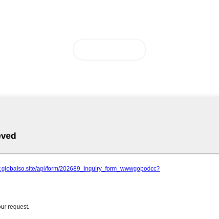
අපව අමතන්න
අප සමඟ වැඩ කිරීමට අවශ්‍යද?