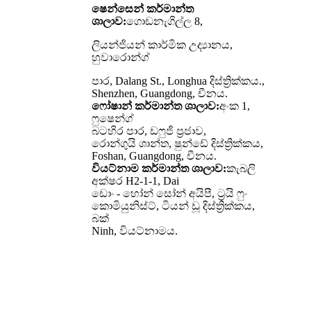
ෂෙන්සෙන් කර්මාන්ත
ශාලාව:
ගොඩනැගිල්ල 8,
ලියන්ජියන් කාර්මික උද්‍යානය,
හුවාරොන්ග්
පාර, Dalang St., Longhua දිස්ත්‍රික්කය.,
Shenzhen, Guangdong, චීනය.
ෆෝෂාන් කර්මාන්ත ශාලාව:
අංක 1,
ෆුෂෙන්ග්
බටහිර පාර, ඩෆුජි ප්‍රජාව,
රොන්ගුයි ශාන්ත, ෂුන්ඩේ දිස්ත්‍රික්කය,
Foshan, Guangdong, චීනය.
වියට්නාම කර්මාන්ත ශාලාව:
කැබලි
අක්ෂර H2-1-1, Dai
ඩොං - හෝන් සෝන් අයිපී, ට්‍රයි ෆුං
කොමියුනිස්ට්, ටියන් ඩූ දිස්ත්‍රික්කය,
බක්
Ninh, වියට්නාමය.