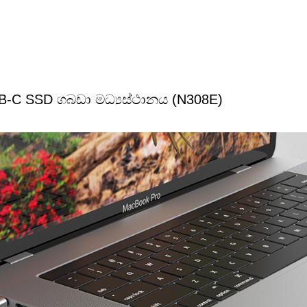
SB-C SSD ගබඩා මධ්‍යස්ථානය (N308E)