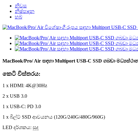
නිවස
නිෂ්පාදන
හබ්
MacBook/Pro/ Air සඳහා Multiport USB-C SSD ගබඩා මධ්‍යස්ථ
කෙටි විස්තරය:
1 x HDMI: 4K@30Hz
2 x USB 3.0
1 x USB-C: PD 3.
0
1 x බිල්ට් SSD ආචයනය (120G/240G/480G/960G)
LED දර්ශකය: සුදු