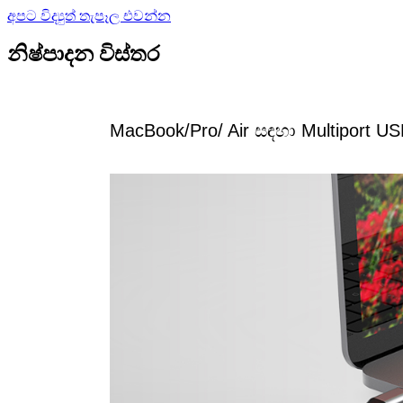
අපට විද්‍යුත් තැපෑල එවන්න
නිෂ්පාදන විස්තර
MacBook/Pro/ Air සඳහා Multiport U