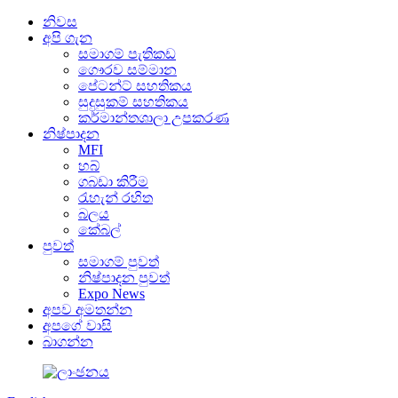
නිවස
අපි ගැන
සමාගම් පැතිකඩ
ගෞරව සම්මාන
පේටන්ට් සහතිකය
සුදුසුකම් සහතිකය
කර්මාන්තශාලා උපකරණ
නිෂ්පාදන
MFI
හබ්
ගබඩා කිරීම
රැහැන් රහිත
බලය
කේබල්
පුවත්
සමාගම් පුවත්
නිෂ්පාදන පුවත්
Expo News
අපව අමතන්න
අපගේ වාසි
බාගන්න