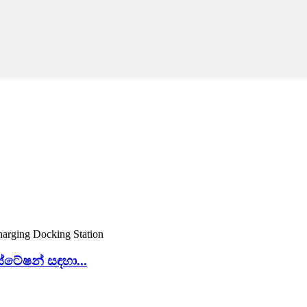
්ටේෂන් සඳහා...