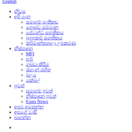
English
නිවස
අපි ගැන
සමාගම් පැතිකඩ
ගෞරව සම්මාන
පේටන්ට් සහතිකය
සුදුසුකම් සහතිකය
කර්මාන්තශාලා උපකරණ
නිෂ්පාදන
MFI
හබ්
ගබඩා කිරීම
රැහැන් රහිත
බලය
කේබල්
පුවත්
සමාගම් පුවත්
නිෂ්පාදන පුවත්
Expo News
අපව අමතන්න
අපගේ වාසි
බාගන්න