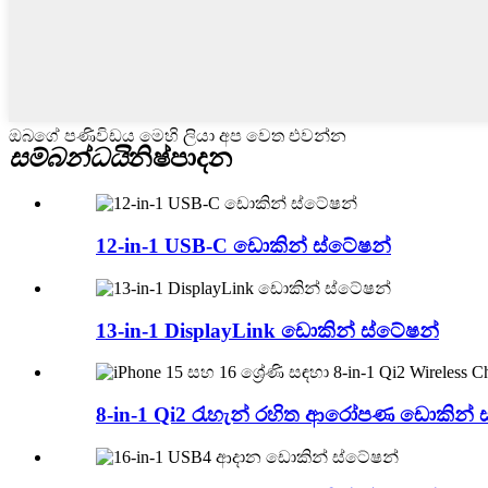
ඔබගේ පණිවිඩය මෙහි ලියා අප වෙත එවන්න
සම්බන්ධයි
නිෂ්පාදන
12-in-1 USB-C ඩොකින් ස්ටේෂන්
13-in-1 DisplayLink ඩොකින් ස්ටේෂන්
8-in-1 Qi2 රැහැන් රහිත ආරෝපණ ඩොකින් ස