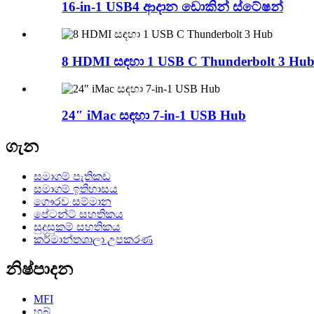
16-in-1 USB4 ආදාන ඩොකින් ස්ටේෂන්
8 HDMI සඳහා 1 USB C Thunderbolt 3 Hu
24″ iMac සඳහා 7-in-1 USB Hub
ගැන
සමාගම් පැතිකඩ
සමාගම් ඉතිහාසය
ගෞරව සම්මාන
පේටන්ට් සහතිකය
සුදුසුකම් සහතිකය
කර්මාන්තශාලා උපකරණ
නිෂ්පාදන
MFI
හබ්