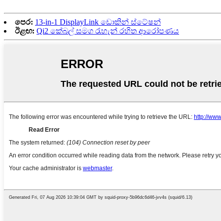
පෙර:
13-in-1 DisplayLink ඩොකින් ස්ටේෂන්
ඊළඟ:
Qi2 කේබල් සමග රැහැන් රහිත ආරෝපණය