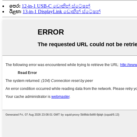
පෙර:
12-in-1 USB-C ඩොකින් ස්ටේෂන්
ඊළඟ:
13-in-1 DisplayLink ඩොකින් ස්ටේෂන්