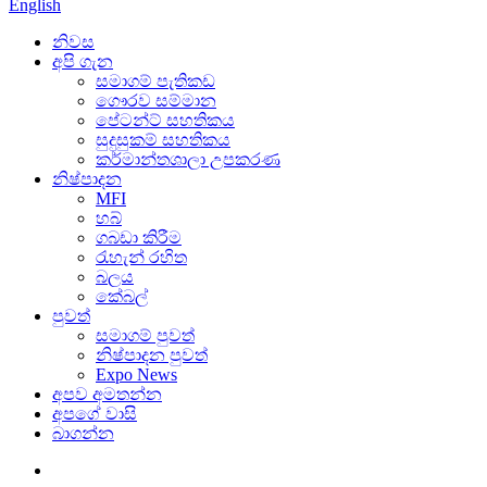
English
නිවස
අපි ගැන
සමාගම් පැතිකඩ
ගෞරව සම්මාන
පේටන්ට් සහතිකය
සුදුසුකම් සහතිකය
කර්මාන්තශාලා උපකරණ
නිෂ්පාදන
MFI
හබ්
ගබඩා කිරීම
රැහැන් රහිත
බලය
කේබල්
පුවත්
සමාගම් පුවත්
නිෂ්පාදන පුවත්
Expo News
අපව අමතන්න
අපගේ වාසි
බාගන්න