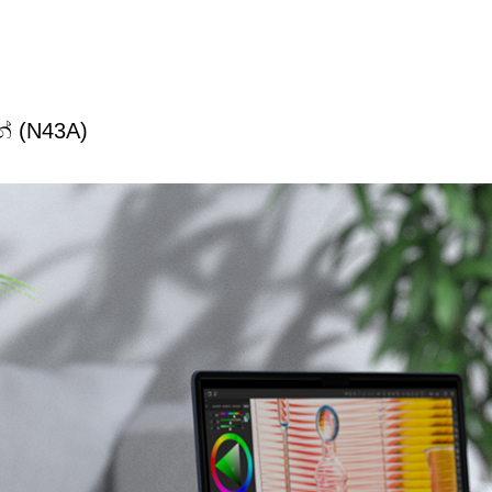
් (N43A)