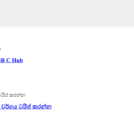
SB C Hub
b
 වර්ගය ටයිප් කරන්න