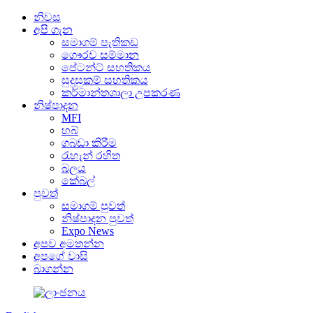
නිවස
අපි ගැන
සමාගම් පැතිකඩ
ගෞරව සම්මාන
පේටන්ට් සහතිකය
සුදුසුකම් සහතිකය
කර්මාන්තශාලා උපකරණ
නිෂ්පාදන
MFI
හබ්
ගබඩා කිරීම
රැහැන් රහිත
බලය
කේබල්
පුවත්
සමාගම් පුවත්
නිෂ්පාදන පුවත්
Expo News
අපව අමතන්න
අපගේ වාසි
බාගන්න