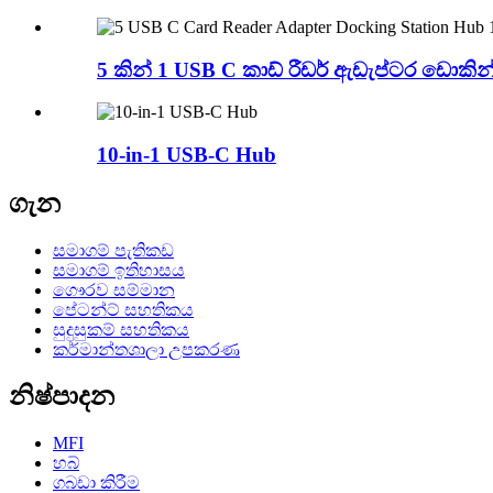
5 කින් 1 USB C කාඩ් රීඩර් ඇඩැප්ටර ඩොකින
10-in-1 USB-C Hub
ගැන
සමාගම් පැතිකඩ
සමාගම් ඉතිහාසය
ගෞරව සම්මාන
පේටන්ට් සහතිකය
සුදුසුකම් සහතිකය
කර්මාන්තශාලා උපකරණ
නිෂ්පාදන
MFI
හබ්
ගබඩා කිරීම