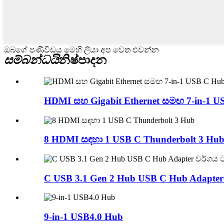
ඔබගේ පණිවිඩය මෙහි ලියා අප වෙත එවන්න
සම්බන්ධයි
නිෂ්පාදන
HDMI සහ Gigabit Ethernet සමඟ 7-in-1 U
8 HDMI සඳහා 1 USB C Thunderbolt 3 Hu
C USB 3.1 Gen 2 Hub USB C Hub Adapter
9-in-1 USB4.0 Hub