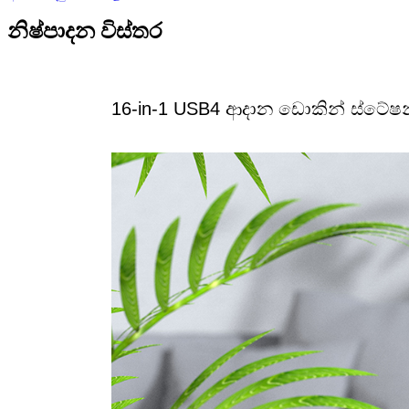
නිෂ්පාදන විස්තර
16-in-1 USB4 ආදාන ඩොකින් ස්ටේෂන