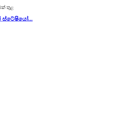
් ස්ටේෂියෝ...