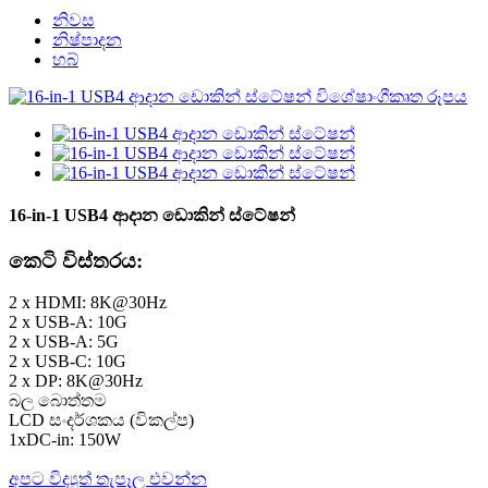
නිවස
නිෂ්පාදන
හබ්
16-in-1 USB4 ආදාන ඩොකින් ස්ටේෂන්
කෙටි විස්තරය:
2 x HDMI: 8K@30Hz
2 x USB-A: 10G
2 x USB-A: 5G
2 x USB-C: 10G
2 x DP: 8K@30Hz
බල බොත්තම
LCD සංදර්ශකය (විකල්ප)
1xDC-in: 150W
අපට විද්‍යුත් තැපෑල එවන්න