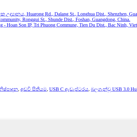
උද්‍යානය, Huarong Rd., Dalang St., Longhua Dist., Shenzhen, Gua
mmunity, Ronggui St., Shunde Dist., Foshan, Guangdong, China.
 Hoan Son IP, Tri Phuong Commune, Tien Du Dist., Bac Ninh, Vie
නිෂ්පාදන
,
අඩවි සිතියම
,
USB C ඇඩැප්ටරය
,
බලගැන්වූ USB 3.0 Hu