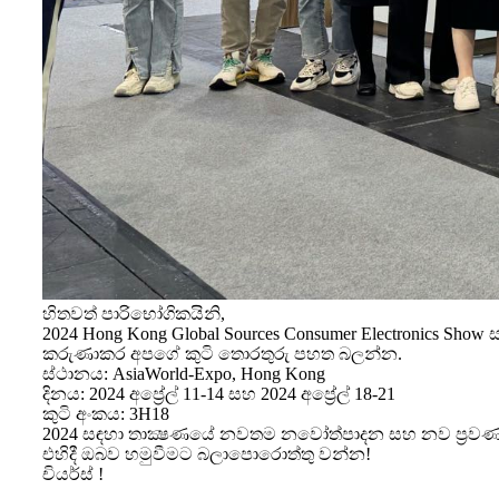
හිතවත් පාරිභෝගිකයිනි,
2024 Hong Kong Global Sources Consumer Electronics Sho
කරුණාකර අපගේ කුටි තොරතුරු පහත බලන්න.
ස්ථානය: AsiaWorld-Expo, Hong Kong
දිනය: 2024 අප්‍රේල් 11-14 සහ 2024 අප්‍රේල් 18-21
කුටි අංකය: 3H18
2024 සඳහා තාක්‍ෂණයේ නවතම නවෝත්පාදන සහ නව ප්‍රවණත
එහිදී ඔබව හමුවීමට බලාපොරොත්තු වන්න!
චියර්ස් !