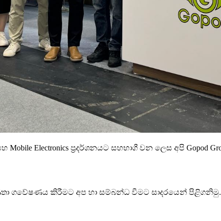
w සහ Mobile Electronics ප්‍රදර්ශනයට සහභාගී වන ලෙස අපි Gopod 
ා ගවේෂණය කිරීමට අප හා සම්බන්ධ වීමට සාදරයෙන් පිළිගනිමු.