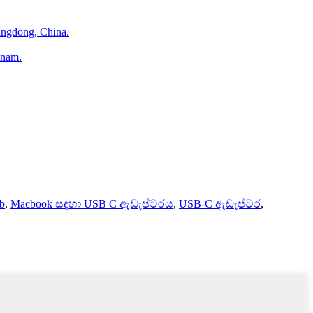
ngdong, China.
tnam.
b
,
Macbook සඳහා USB C ඇඩැප්ටරය
,
USB-C ඇඩැප්ටර
,