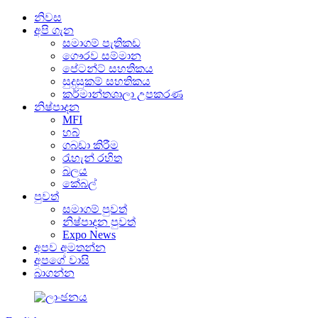
නිවස
අපි ගැන
සමාගම් පැතිකඩ
ගෞරව සම්මාන
පේටන්ට් සහතිකය
සුදුසුකම් සහතිකය
කර්මාන්තශාලා උපකරණ
නිෂ්පාදන
MFI
හබ්
ගබඩා කිරීම
රැහැන් රහිත
බලය
කේබල්
පුවත්
සමාගම් පුවත්
නිෂ්පාදන පුවත්
Expo News
අපව අමතන්න
අපගේ වාසි
බාගන්න