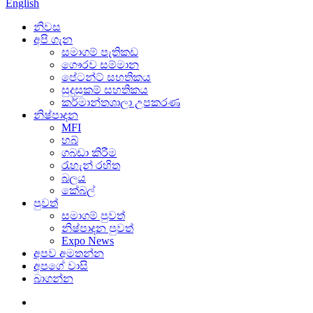
English
නිවස
අපි ගැන
සමාගම් පැතිකඩ
ගෞරව සම්මාන
පේටන්ට් සහතිකය
සුදුසුකම් සහතිකය
කර්මාන්තශාලා උපකරණ
නිෂ්පාදන
MFI
හබ්
ගබඩා කිරීම
රැහැන් රහිත
බලය
කේබල්
පුවත්
සමාගම් පුවත්
නිෂ්පාදන පුවත්
Expo News
අපව අමතන්න
අපගේ වාසි
බාගන්න