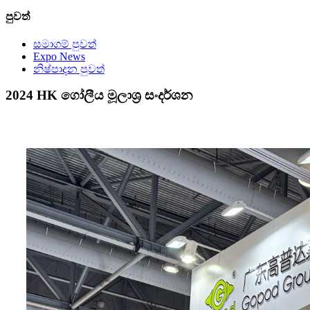
පුවත්
සමාගම් පුවත්
Expo News
නිෂ්පාදන පුවත්
2024 HK ගෝලීය මූලාශ්‍ර සංදර්ශන