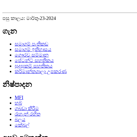
පසු කාලය: මාර්තු-23-2024
ගැන
සමාගම් පැතිකඩ
සමාගම් ඉතිහාසය
ගෞරව සම්මාන
පේටන්ට් සහතිකය
සුදුසුකම් සහතිකය
කර්මාන්තශාලා උපකරණ
නිෂ්පාදන
MFI
හබ්
ගබඩා කිරීම
රැහැන් රහිත
බලය
කේබල්