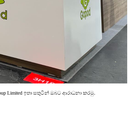
Group Limited ඉතා සතුටින් ඔබට ආරාධනා කරමු.