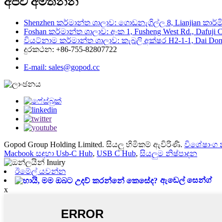
අපව අමතන්න
Shenzhen කර්මාන්ත ශාලාව: ගොඩනැගිල්ල 8, Lianjian කාර්මික 
Foshan කර්මාන්ත ශාලාව: අංක 1, Fusheng West Rd., Dafuji Co
වියට්නාම කර්මාන්ත ශාලාව: කැබලි අක්ෂර H2-1-1, Dai Dong -
දුරකථන: +86-755-82807722
E-mail: sales@gopod.cc
Gopod Group Holding Limited. සියලු හිමිකම් ඇවිරිණි.
විශේෂාංග 
Macbook සඳහා Usb-C Hub
,
USB C Hub
,
සියලුම නිෂ්පාදන
ඊමේල් යවන්න
ඇඩෙල් සෙන්ග්
x