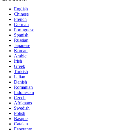
English
Chinese
French
German
Portuguese
Spanish
Russian
Japanese
Korean
Arabic
Irish
Greek
Turkish
Italian
Danish
Romanian
Indonesian
Czech
Afrikaans
Swedish
Polish
Basque
Catalan
Esperanto