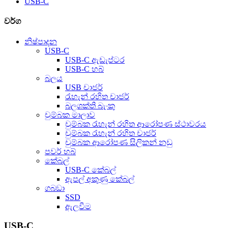
USB-C
වර්ග
නිෂ්පාදන
USB-C
USB-C ඇඩැප්ටර
USB-C හබ්
බලය
USB චාජර්
රැහැන් රහිත චාජර්
බලශක්ති බැංකු
චුම්බක මාලාව
චුම්බක රැහැන් රහිත ආරෝපණ ස්ථාවරය
චුම්බක රැහැන් රහිත චාජර්
චුම්බක ආරෝපණ සිලිකන් නඩු
පවර් හබ්
කේබල්
USB-C කේබල්
ඇපල් අකුණු කේබල්
ගබඞා
SSD
ඇලවීම
USB-C