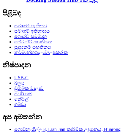
පිළිබඳ
සමාගම් පැතිකඩ
සමාගම් ඉතිහාසය
ගෞරව සම්මාන
පේටන්ට් සහතිකය
සුදුසුකම් සහතිකය
කර්මාන්තශාලාව/උපකරණ
නිෂ්පාදන
USB-C
බලය
චුම්බක මාලාව
පවර් හබ්
කේබල්
ගබඞා
අප අමතන්න
ගොඩනැගිල්ල 8, Lian Jian කාර්මික උද්‍යානය, Huarong