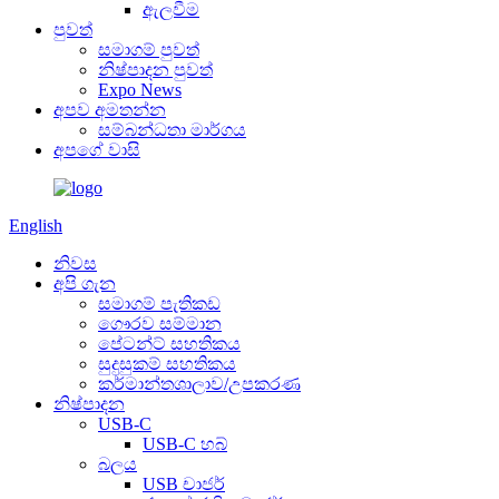
ඇලවීම
පුවත්
සමාගම් පුවත්
නිෂ්පාදන පුවත්
Expo News
අපව අමතන්න
සම්බන්ධතා මාර්ගය
අපගේ වාසි
English
නිවස
අපි ගැන
සමාගම් පැතිකඩ
ගෞරව සම්මාන
පේටන්ට් සහතිකය
සුදුසුකම් සහතිකය
කර්මාන්තශාලාව/උපකරණ
නිෂ්පාදන
USB-C
USB-C හබ්
බලය
USB චාජර්