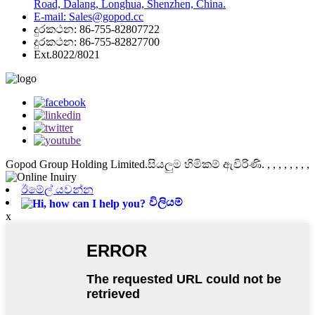
Road, Dalang, Longhua, Shenzhen, China.
E-mail: Sales@gopod.cc
දුරකථන: 86-755-82807722
දුරකථන: 86-755-82827700
Ext.8022/8021
Gopod Group Holding Limited.සියලුම හිමිකම් ඇවිරිණි.
, , , , , , , ,
ඊමේල් යවන්න
විලියම්
x